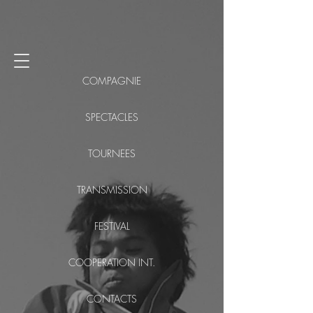
COMPAGNIE
SPECTACLES
TOURNEES
TRANSMISSION
FESTIVAL
COOPERATION INT.
CONTACTS