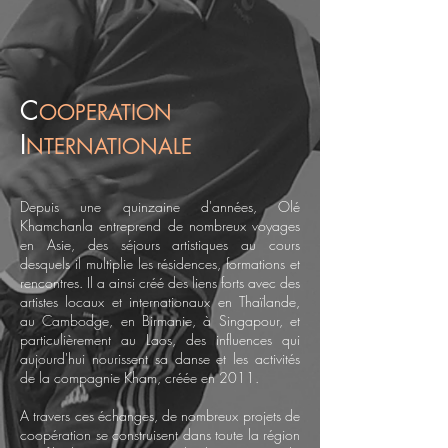
C
OOPERATION
I
NTERNATION
ALE
Depuis une quinzaine d'années, Olé
Khamchanla entreprend de nombreux voyages
en Asie, des séjours artistiques au cours
desquels il multiplie les résidences, formations et
rencontres. Il a ainsi créé des liens forts avec des
artistes locaux et internationaux en Thaïlande,
au Cambodge, en Birmanie, à Singapour, et
particulièrement au Laos, des influences qui
aujourd'hui nourissent sa danse et les activités
de la compagnie Kham, créée en 2011.
A travers ces échanges, de nombreux projets de
coopération se construisent dans toute la région