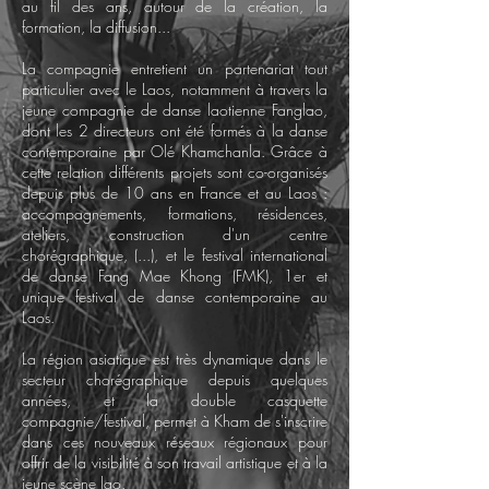
au fil des ans, autour de la création, la
formation, la diffusion...
La compagnie entretient un partenariat tout
particulier avec le Laos, notamment à travers la
jeune compagnie de danse laotienne Fanglao,
dont les 2 directeurs ont été formés à la danse
contemporaine par Olé Khamchanla. Grâce à
cette relation différents projets sont co-organisés
depuis plus de 10 ans en France et au Laos :
accompagnements, formations, résidences,
ateliers, construction d'un centre
chorégraphique, (...), et le festival international
de danse Fang Mae Khong (FMK), 1er et
unique festival de danse contemporaine au
Laos.
La région asiatique est très dynamique dans le
secteur chorégraphique depuis quelques
années, et la double casquette
compagnie/festival, permet à Kham de s'inscrire
dans ces nouveaux réseaux régionaux pour
offrir de la visibilité à son travail artistique et à la
jeune scène lao.