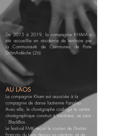
De 2015 à 2019, la compagnie KHAM a
été accueillie en résidence de territoire par
la Communauté de Communes de Porte
DrômArdèche (26)
AU LAOS
La compagnie Kham est associée à la
compagnie de danse laotienne Fanglao.
Avec elle, le chorégraphe codirige le centre
chorégraphique construit à Vientiane, au Laos
: BlackBox.
Le festival FMK reçoit le soutien de l'Institut
Français du Laos depuis sa création, et de