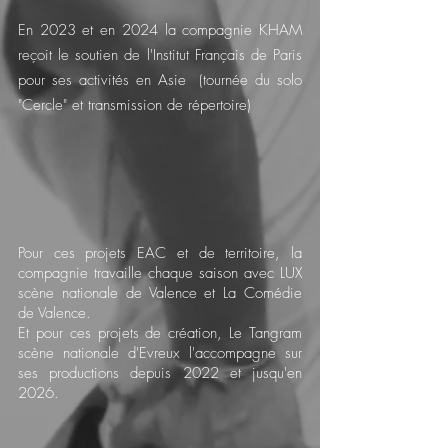
E
n 2023 et en 2024 la co
mpagnie KHAM
reçoit le soutien de l'Institut Français de Paris
pour ses activités en Asie (tournée du
solo
"Cercle" et transmission de répertoire)
Pour ces projet
s EAC et de territoire, la
compagnie travaille chaque saison avec LUX
scène nationale de Valence et La Comédie
de Valence.
Et pour ces projets de création, Le Tangram
scène nationale d'Evreux l'accompagne sur
ses productions depuis 2022 et jusqu'en
2026.